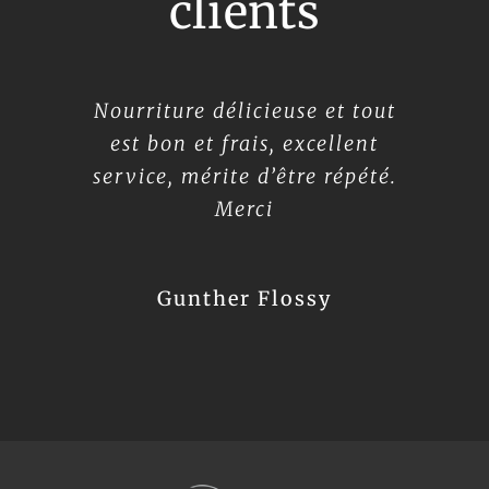
clients
Mon restaurant italien préféré.
Nourriture délicieuse et tout
Tout est génial !
est bon et frais, excellent
On commence par un
service, mérite d’être répété.
carpaccio, suivit d’un pizza
R G
Sofia Loren pour enfin
Merci
terminer par un délicieux
tiramisu accompagné d’un
Gunther Flossy
capuccino à la mousse de lait.
Franck W.